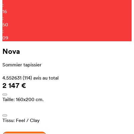
:
16
:
50
:
01
Nova
Sommier tapissier
4.552631
(114)
avis au total
2 147 €
Taille:
160x200 cm.
Tissu:
Feel
/ Clay