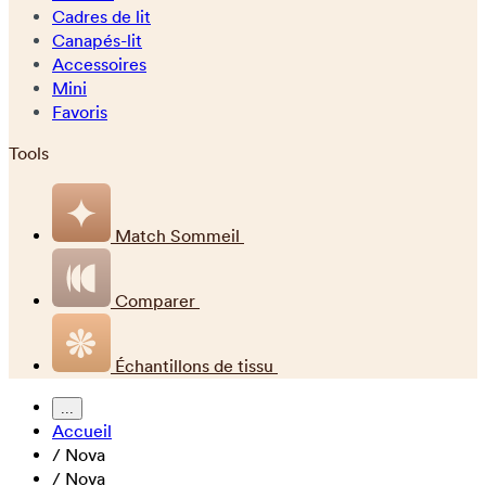
Cadres de lit
Canapés-lit
Accessoires
Mini
Favoris
Tools
Match Sommeil
Comparer
Échantillons de tissu
...
Accueil
/
Nova
/
Nova