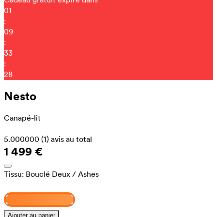
01
:
09
:
33
:
20
Nesto
Canapé-lit
5.000000
(1)
avis au total
1 499 €
Tissu:
Bouclé Deux
/ Ashes
Concevez et achetez
Ajouter au panier