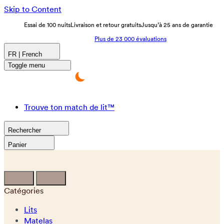
Skip to Content
Essai de 100 nuits
Livraison et retour gratuits
Jusqu’à 25 ans de garantie
Plus de 23 000 évaluations
FR | French
Toggle menu
Trouve ton match de lit™
Rechercher
Panier
Catégories
Lits
Matelas