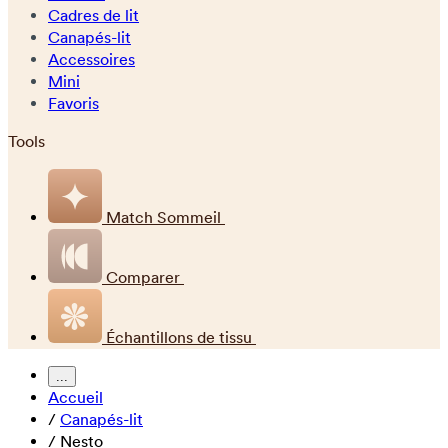
Cadres de lit
Canapés-lit
Accessoires
Mini
Favoris
Tools
Match Sommeil
Comparer
Échantillons de tissu
...
Accueil
/
Canapés-lit
/
Nesto