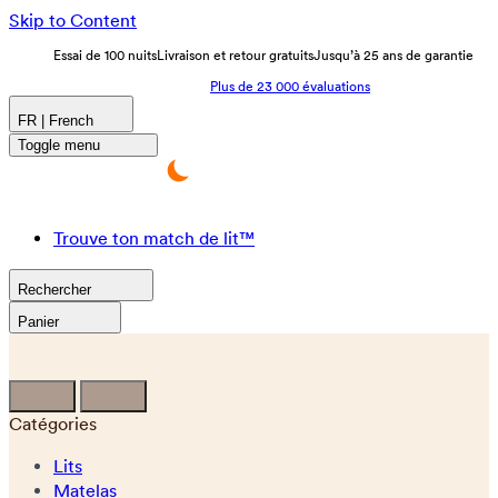
Skip to Content
Essai de 100 nuits
Livraison et retour gratuits
Jusqu’à 25 ans de garantie
Plus de 23 000 évaluations
FR | French
Toggle menu
Trouve ton match de lit™
Rechercher
Panier
Catégories
Lits
Matelas