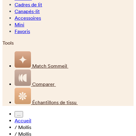
Cadres de lit
Canapés-lit
Accessoires
Mini
Favoris
Tools
Match Sommeil
Comparer
Échantillons de tissu
...
Accueil
/
Mollis
/
Mollis