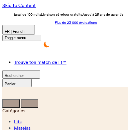
Skip to Content
Essai de 100 nuits
Livraison et retour gratuits
Jusqu’à 25 ans de garantie
Plus de 23 000 évaluations
FR | French
Toggle menu
Trouve ton match de lit™
Rechercher
Panier
Catégories
Lits
Matelas