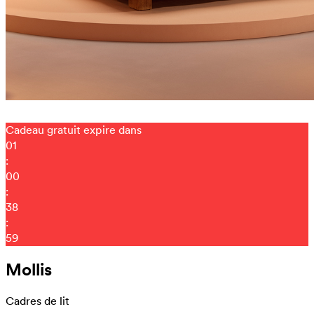
Cadeau gratuit expire dans
01
:
00
:
38
:
50
Mollis
Cadres de lit