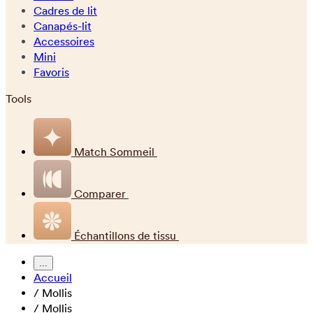
Cadres de lit
Canapés-lit
Accessoires
Mini
Favoris
Tools
Match Sommeil
Comparer
Échantillons de tissu
...
Accueil
/
Mollis
/
Mollis