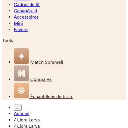
Cadres de lit
Canapés-lit
Accessoires
Mini
Favoris
Tools
Match Sommeil
Comparer
Échantillons de tissu
...
Accueil
/
Liora Larva
/
Liora Larva