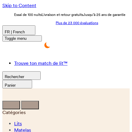
Skip to Content
Essai de 100 nuits
Livraison et retour gratuits
Jusqu’à 25 ans de garantie
Plus de 23 000 évaluations
FR | French
Toggle menu
Trouve ton match de lit™
Rechercher
Panier
Catégories
Lits
Matelas