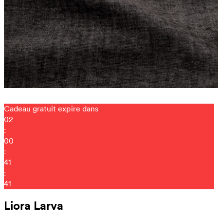
Cadeau gratuit expire dans
02
:
00
:
41
:
31
Liora Larva