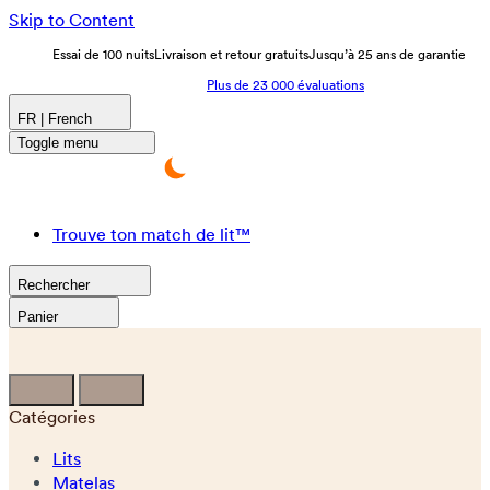
Skip to Content
Essai de 100 nuits
Livraison et retour gratuits
Jusqu’à 25 ans de garantie
Plus de 23 000 évaluations
FR | French
Toggle menu
Trouve ton match de lit™
Rechercher
Panier
Catégories
Lits
Matelas