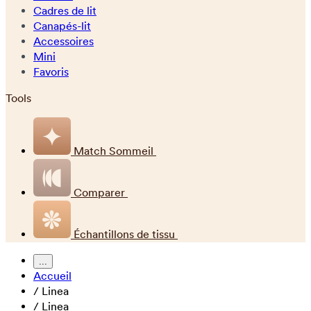
Cadres de lit
Canapés-lit
Accessoires
Mini
Favoris
Tools
Match Sommeil
Comparer
Échantillons de tissu
...
Accueil
/
Linea
/
Linea