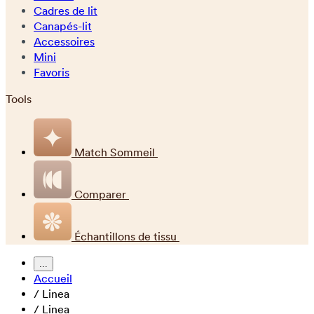
Cadres de lit
Canapés-lit
Accessoires
Mini
Favoris
Tools
Match Sommeil
Comparer
Échantillons de tissu
...
Accueil
/
Linea
/
Linea