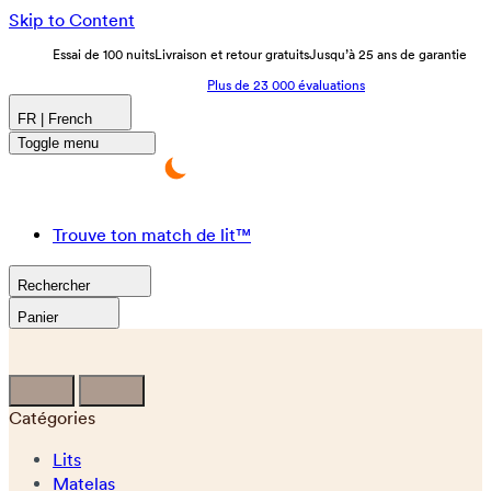
Skip to Content
Essai de 100 nuits
Livraison et retour gratuits
Jusqu’à 25 ans de garantie
Plus de 23 000 évaluations
FR | French
Toggle menu
Trouve ton match de lit™
Rechercher
Panier
Catégories
Lits
Matelas