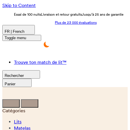
Skip to Content
Essai de 100 nuits
Livraison et retour gratuits
Jusqu’à 25 ans de garantie
Plus de 23 000 évaluations
FR | French
Toggle menu
Trouve ton match de lit™
Rechercher
Panier
Catégories
Lits
Matelas