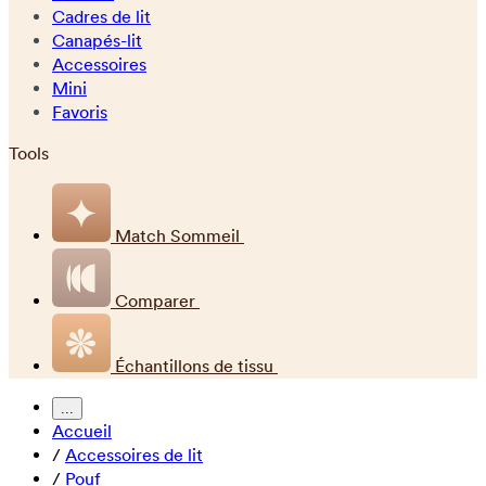
Cadres de lit
Canapés-lit
Accessoires
Mini
Favoris
Tools
Match Sommeil
Comparer
Échantillons de tissu
...
Accueil
/
Accessoires de lit
/
Pouf