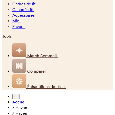
Cadres de lit
Canapés-lit
Accessoires
Mini
Favoris
Tools
Match Sommeil
Comparer
Échantillons de tissu
...
Accueil
/
Haven
/
Haven