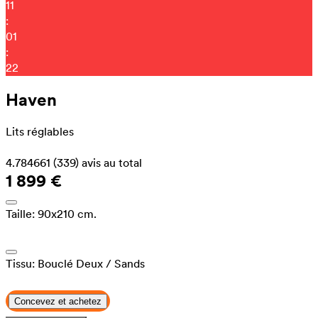
11
:
01
:
14
Haven
Lits réglables
4.784661
(339)
avis au total
1 899 €
Taille:
90x210 cm.
Tissu:
Bouclé Deux
/ Sands
Concevez et achetez