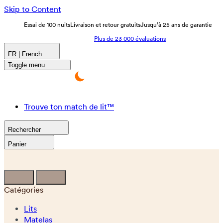
Skip to Content
Essai de 100 nuits
Livraison et retour gratuits
Jusqu’à 25 ans de garantie
Plus de 23 000 évaluations
FR | French
Toggle menu
Trouve ton match de lit™
Rechercher
Panier
Catégories
Lits
Matelas