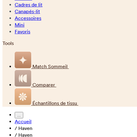
Cadres de lit
Canapés-lit
Accessoires
Mini
Favoris
Tools
Match Sommeil
Comparer
Échantillons de tissu
...
Accueil
/
Haven
/
Haven