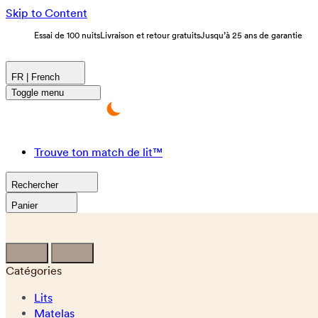
Skip to Content
Essai de 100 nuits
Livraison et retour gratuits
Jusqu’à 25 ans de garantie
FR | French
Toggle menu
Trouve ton match de lit™
Rechercher
Panier
Catégories
Lits
Matelas