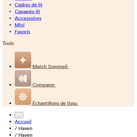
Cadres de lit
Canapés-lit
Accessoires
Mini
Favoris
Tools
Match Sommeil
Comparer
Échantillons de tissu
...
Accueil
/
Haven
/
Haven