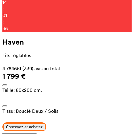
14
:
01
:
28
Haven
Lits réglables
4.784661
(339)
avis au total
1 799 €
Taille:
80x200 cm.
Tissu:
Bouclé Deux
/ Soils
Concevez et achetez