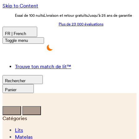
Skip to Content
Essai de 100 nuits
Livraison et retour gratuits
Jusqu’à 25 ans de garantie
Plus de 23 000 évaluations
FR | French
Toggle menu
Trouve ton match de lit™
Rechercher
Panier
Catégories
Lits
Matelas