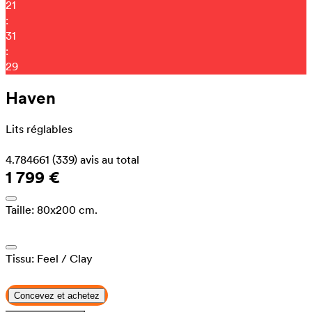
21
:
31
:
22
Haven
Lits réglables
4.784661
(339)
avis au total
1 799 €
Taille:
80x200 cm.
Tissu:
Feel
/ Clay
Concevez et achetez