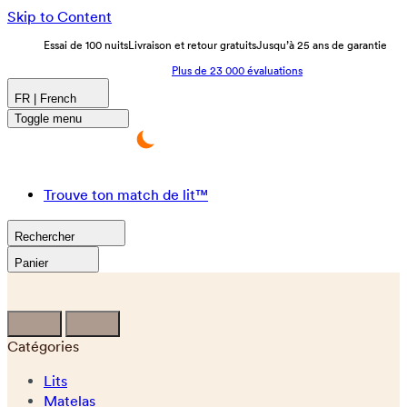
Skip to Content
Essai de 100 nuits
Livraison et retour gratuits
Jusqu’à 25 ans de garantie
Plus de 23 000 évaluations
FR | French
Toggle menu
Trouve ton match de lit™
Rechercher
Panier
Catégories
Lits
Matelas