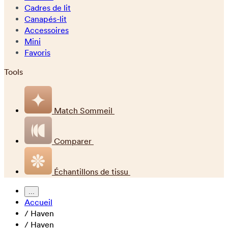
Cadres de lit
Canapés-lit
Accessoires
Mini
Favoris
Tools
Match Sommeil
Comparer
Échantillons de tissu
...
Accueil
/
Haven
/
Haven