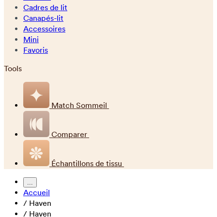
Cadres de lit
Canapés-lit
Accessoires
Mini
Favoris
Tools
Match Sommeil
Comparer
Échantillons de tissu
...
Accueil
/
Haven
/
Haven