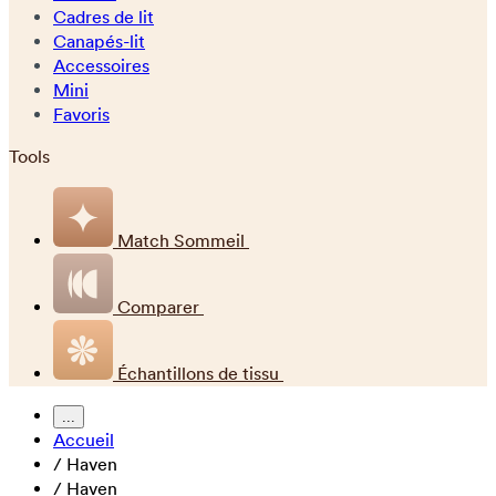
Cadres de lit
Canapés-lit
Accessoires
Mini
Favoris
Tools
Match Sommeil
Comparer
Échantillons de tissu
...
Accueil
/
Haven
/
Haven