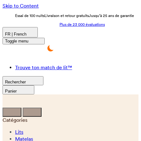
Skip to Content
Essai de 100 nuits
Livraison et retour gratuits
Jusqu’à 25 ans de garantie
Plus de 23 000 évaluations
FR | French
Toggle menu
Trouve ton match de lit™
Rechercher
Panier
Catégories
Lits
Matelas