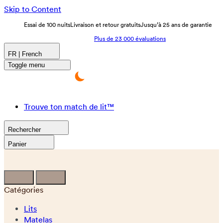
Skip to Content
Essai de 100 nuits
Livraison et retour gratuits
Jusqu’à 25 ans de garantie
Plus de 23 000 évaluations
FR | French
Toggle menu
Trouve ton match de lit™
Rechercher
Panier
Catégories
Lits
Matelas