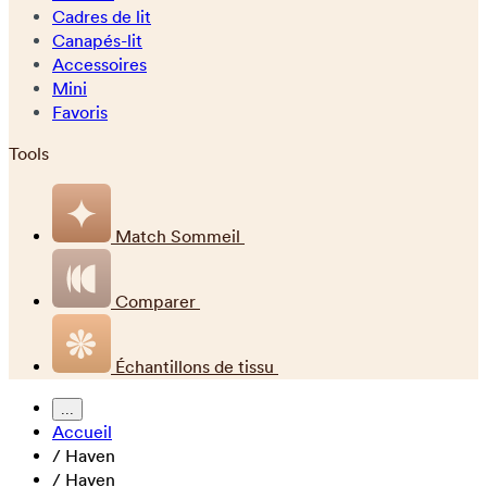
Cadres de lit
Canapés-lit
Accessoires
Mini
Favoris
Tools
Match Sommeil
Comparer
Échantillons de tissu
...
Accueil
/
Haven
/
Haven