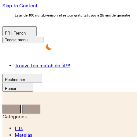
Skip to Content
Essai de 100 nuits
Livraison et retour gratuits
Jusqu’à 25 ans de garantie
FR | French
Toggle menu
Trouve ton match de lit™
Rechercher
Panier
Catégories
Lits
Matelas