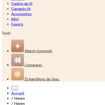
Cadres de lit
Canapés-lit
Accessoires
Mini
Favoris
Tools
Match Sommeil
Comparer
Échantillons de tissu
...
Accueil
/
Haven
/
Haven