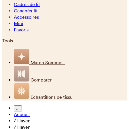
Cadres de lit
Canapés-lit
Accessoires
Mini
Favoris
Tools
Match Sommeil
Comparer
Échantillons de tissu
...
Accueil
/
Haven
/
Haven