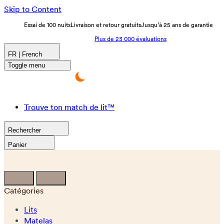
Skip to Content
Essai de 100 nuits
Livraison et retour gratuits
Jusqu’à 25 ans de garantie
Plus de 23 000 évaluations
FR | French
Toggle menu
Trouve ton match de lit™
Rechercher
Panier
Catégories
Lits
Matelas