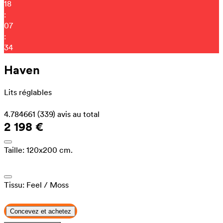
18
:
07
:
26
Haven
Lits réglables
4.784661
(339)
avis au total
2 198 €
Taille:
120x200 cm.
Tissu:
Feel
/ Moss
Concevez et achetez