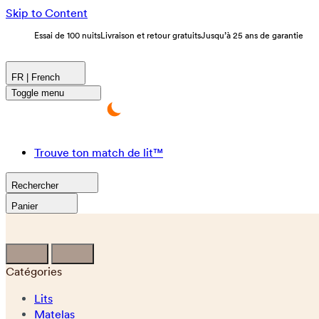
Skip to Content
Essai de 100 nuits
Livraison et retour gratuits
Jusqu’à 25 ans de garantie
FR | French
Toggle menu
Trouve ton match de lit™
Rechercher
Panier
Catégories
Lits
Matelas