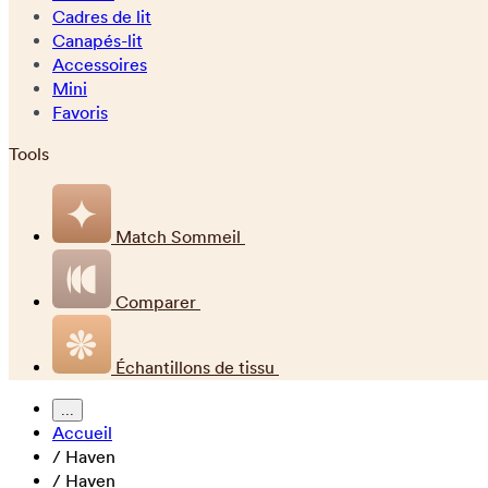
Cadres de lit
Canapés-lit
Accessoires
Mini
Favoris
Tools
Match Sommeil
Comparer
Échantillons de tissu
...
Accueil
/
Haven
/
Haven