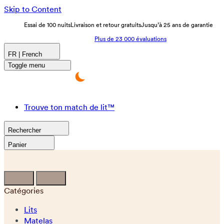
Skip to Content
Essai de 100 nuits
Livraison et retour gratuits
Jusqu’à 25 ans de garantie
Plus de 23 000 évaluations
FR | French
Toggle menu
Trouve ton match de lit™
Rechercher
Panier
Catégories
Lits
Matelas