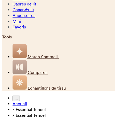
Cadres de lit
Canapés-lit
Accessoires
Mini
Favoris
Tools
Match Sommeil
Comparer
Échantillons de tissu
...
Accueil
/
Essential Tencel
/
Essential Tencel