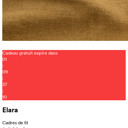
Cadeau gratuit expire dans
01
:
09
:
36
:
57
Elara
Cadres de lit