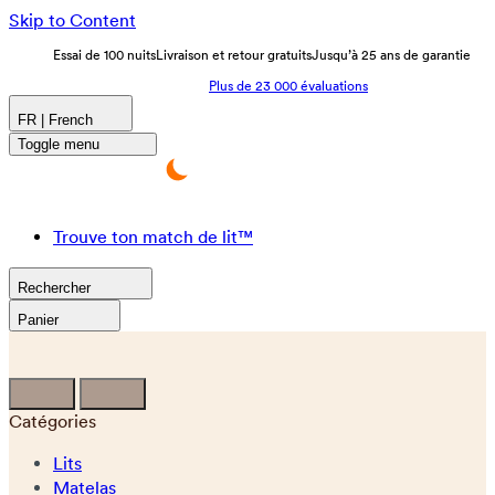
Skip to Content
Essai de 100 nuits
Livraison et retour gratuits
Jusqu’à 25 ans de garantie
Plus de 23 000 évaluations
FR | French
Toggle menu
Trouve ton match de lit™
Rechercher
Panier
Catégories
Lits
Matelas