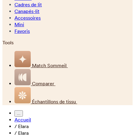
Cadres de lit
Canapés-lit
Accessoires
Mini
Favoris
Tools
Match Sommeil
Comparer
Échantillons de tissu
...
Accueil
/
Elara
/
Elara