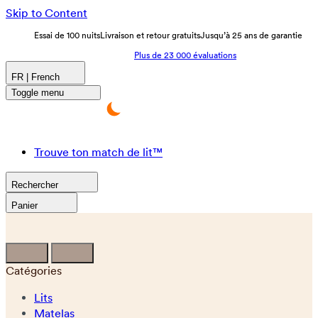
Skip to Content
Essai de 100 nuits
Livraison et retour gratuits
Jusqu’à 25 ans de garantie
Plus de 23 000 évaluations
FR | French
Toggle menu
Trouve ton match de lit™
Rechercher
Panier
Catégories
Lits
Matelas