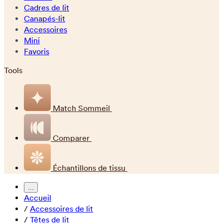
Cadres de lit
Canapés-lit
Accessoires
Mini
Favoris
Tools
Match Sommeil
Comparer
Échantillons de tissu
...
Accueil
/
Accessoires de lit
/
Têtes de lit