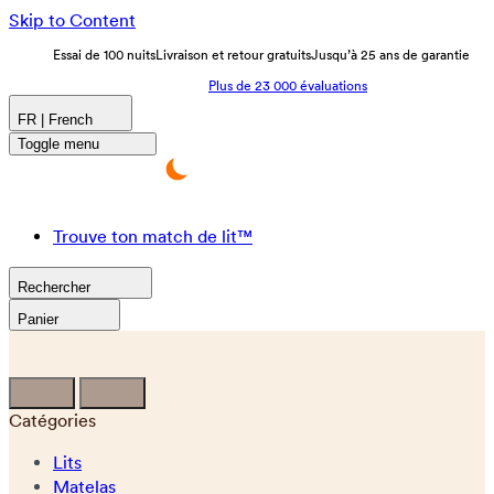
Skip to Content
Essai de 100 nuits
Livraison et retour gratuits
Jusqu’à 25 ans de garantie
Plus de 23 000 évaluations
FR | French
Toggle menu
Trouve ton match de lit™
Rechercher
Panier
Catégories
Lits
Matelas