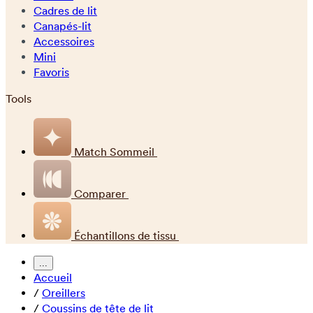
Cadres de lit
Canapés-lit
Accessoires
Mini
Favoris
Tools
Match Sommeil
Comparer
Échantillons de tissu
...
Accueil
/
Oreillers
/
Coussins de tête de lit