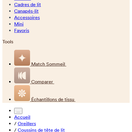
Cadres de lit
Canapés-lit
Accessoires
Mini
Favoris
Tools
Match Sommeil
Comparer
Échantillons de tissu
...
Accueil
/
Oreillers
/
Coussins de tête de lit