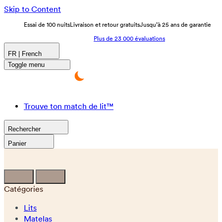
Skip to Content
Essai de 100 nuits
Livraison et retour gratuits
Jusqu’à 25 ans de garantie
Plus de 23 000 évaluations
FR | French
Toggle menu
Trouve ton match de lit™
Rechercher
Panier
Catégories
Lits
Matelas