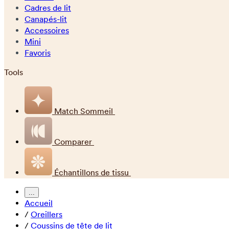
Cadres de lit
Canapés-lit
Accessoires
Mini
Favoris
Tools
Match Sommeil
Comparer
Échantillons de tissu
...
Accueil
/
Oreillers
/
Coussins de tête de lit