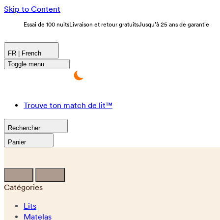
Skip to Content
Essai de 100 nuits
Livraison et retour gratuits
Jusqu’à 25 ans de garantie
FR | French
Toggle menu
Trouve ton match de lit™
Rechercher
Panier
Catégories
Lits
Matelas