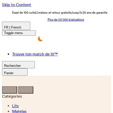
Skip to Content
Essai de 100 nuits
Livraison et retour gratuits
Jusqu’à 25 ans de garantie
Plus de 23 000 évaluations
FR | French
Toggle menu
Trouve ton match de lit™
Rechercher
Panier
Catégories
Lits
Matelas