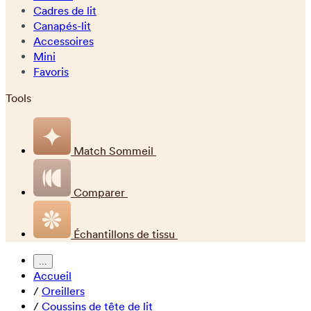
Cadres de lit
Canapés-lit
Accessoires
Mini
Favoris
Tools
Match Sommeil
Comparer
Échantillons de tissu
...
Accueil
/
Oreillers
/
Coussins de tête de lit