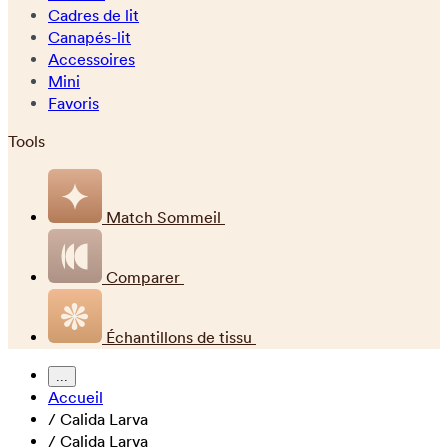
Cadres de lit
Canapés-lit
Accessoires
Mini
Favoris
Tools
Match Sommeil
Comparer
Échantillons de tissu
...
Accueil
/
Calida Larva
/
Calida Larva