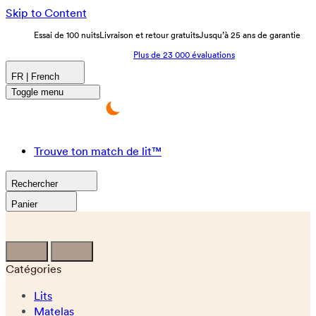
Skip to Content
Essai de 100 nuits
Livraison et retour gratuits
Jusqu’à 25 ans de garantie
Plus de 23 000 évaluations
FR | French
Toggle menu
Trouve ton match de lit™
Rechercher
Panier
Catégories
Lits
Matelas