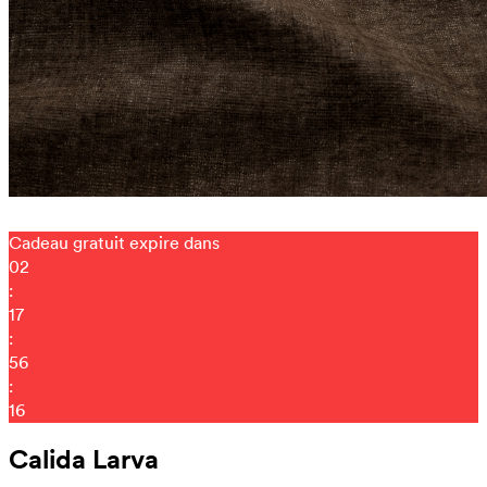
Cadeau gratuit expire dans
02
:
17
:
56
:
07
Calida Larva