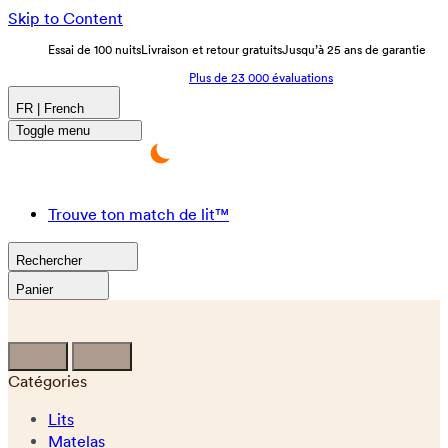
Skip to Content
Essai de 100 nuits
Livraison et retour gratuits
Jusqu’à 25 ans de garantie
Plus de 23 000 évaluations
FR | French
Toggle menu
Trouve ton match de lit™
Rechercher
Panier
Catégories
Lits
Matelas