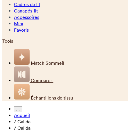
Cadres de lit
Canapés-lit
Accessoires
Mini
Favoris
Tools
Match Sommeil
Comparer
Échantillons de tissu
...
Accueil
/
Calida
/
Calida