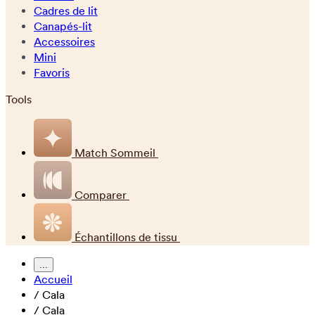
Cadres de lit
Canapés-lit
Accessoires
Mini
Favoris
Tools
Match Sommeil
Comparer
Échantillons de tissu
...
Accueil
/
Cala
/
Cala