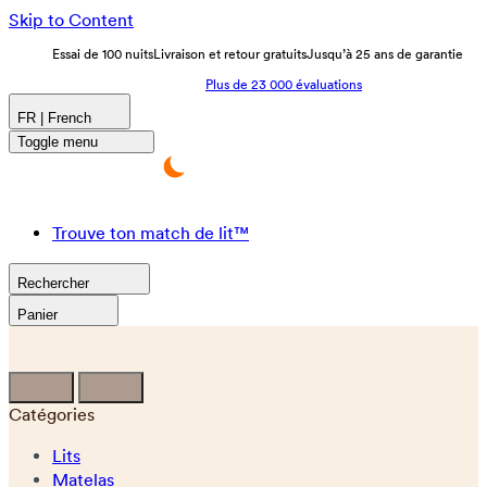
Skip to Content
Essai de 100 nuits
Livraison et retour gratuits
Jusqu’à 25 ans de garantie
Plus de 23 000 évaluations
FR | French
Toggle menu
Trouve ton match de lit™
Rechercher
Panier
Catégories
Lits
Matelas