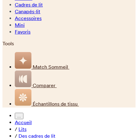
Cadres de lit
Canapés-lit
Accessoires
Mini
Favoris
Tools
Match Sommeil
Comparer
Échantillons de tissu
...
Accueil
/
Lits
/
Des cadres de lit