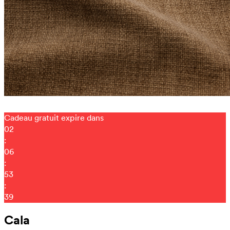
Cadeau gratuit expire dans
02
:
06
:
53
:
31
Cala