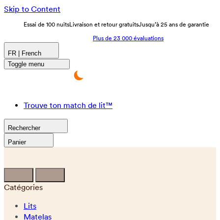
Skip to Content
Essai de 100 nuits
Livraison et retour gratuits
Jusqu’à 25 ans de garantie
Plus de 23 000 évaluations
FR | French
Toggle menu
Trouve ton match de lit™
Rechercher
Panier
Catégories
Lits
Matelas