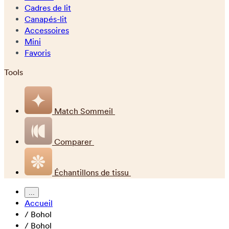
Cadres de lit
Canapés-lit
Accessoires
Mini
Favoris
Tools
Match Sommeil
Comparer
Échantillons de tissu
...
Accueil
/
Bohol
/
Bohol