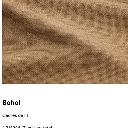
Bohol
Cadres de lit
4.714286
(7)
avis au total