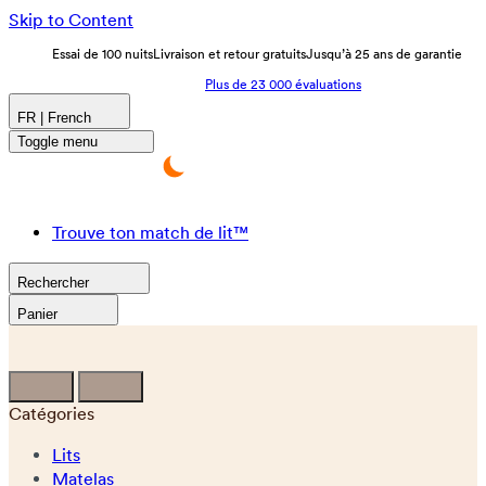
Skip to Content
Essai de 100 nuits
Livraison et retour gratuits
Jusqu’à 25 ans de garantie
Plus de 23 000 évaluations
FR | French
Toggle menu
Trouve ton match de lit™
Rechercher
Panier
Catégories
Lits
Matelas