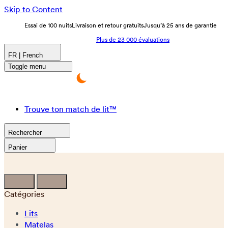
Skip to Content
Essai de 100 nuits
Livraison et retour gratuits
Jusqu’à 25 ans de garantie
Plus de 23 000 évaluations
FR | French
Toggle menu
Trouve ton match de lit™
Rechercher
Panier
Catégories
Lits
Matelas