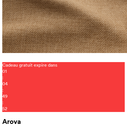
Cadeau gratuit expire dans
01
:
04
:
49
:
41
Arova