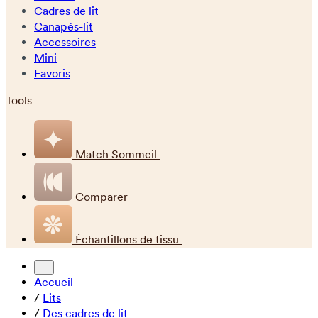
Cadres de lit
Canapés-lit
Accessoires
Mini
Favoris
Tools
Match Sommeil
Comparer
Échantillons de tissu
...
Accueil
/
Lits
/
Des cadres de lit