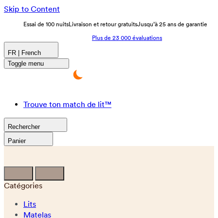
Skip to Content
Essai de 100 nuits
Livraison et retour gratuits
Jusqu’à 25 ans de garantie
Plus de 23 000 évaluations
FR | French
Toggle menu
Trouve ton match de lit™
Rechercher
Panier
Catégories
Lits
Matelas